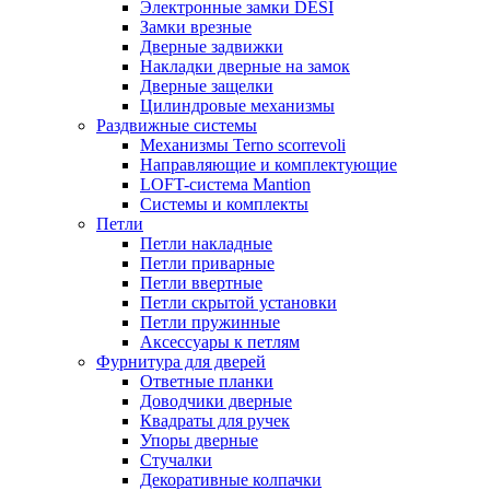
Электронные замки DESI
Замки врезные
Дверные задвижки
Накладки дверные на замок
Дверные защелки
Цилиндровые механизмы
Раздвижные системы
Механизмы Terno scorrevoli
Направляющие и комплектующие
LOFT-cистема Mantion
Системы и комплекты
Петли
Петли накладные
Петли приварные
Петли ввертные
Петли скрытой установки
Петли пружинные
Аксессуары к петлям
Фурнитура для дверей
Ответные планки
Доводчики дверные
Квадраты для ручек
Упоры дверные
Стучалки
Декоративные колпачки