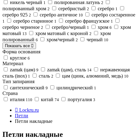
никель черный
полированная латунь
1
2
полированный хром
серебристый
серебро
2
2
1
серебро 925
серебро античное
серебро состаренное
2
10
серебро старинное
серебро французское
1
1
1
серебро черненое
серебро/черный
хром
хром
2
1
6
матовый
хром матовый с короной
хром
13
2
полированный
хром/черный
черный
6
2
10
Показать все
Форма основания
круглое
6
Материал
zamak (цам)
zamak (цам), сталь
нержавеющая
9
14
сталь (inox)
сталь
цам (цинк, алюминий, медь)
1
2
10
Тип запирания
сантехнический
цилиндрический
9
1
Страна
италия
китай
португалия
110
74
3
Lockru.ru
Петли
Петли накладные
Петли накладные