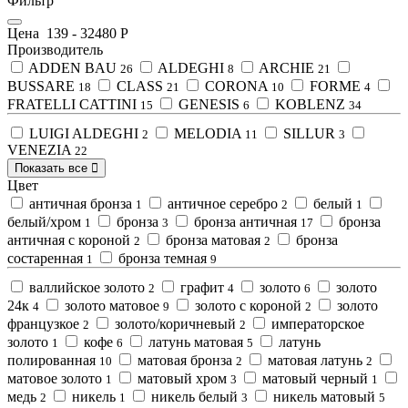
Фильтр
Цена
139
-
32480
Р
Производитель
ADDEN BAU
ALDEGHI
ARCHIE
26
8
21
BUSSARE
CLASS
CORONA
FORME
18
21
10
4
FRATELLI CATTINI
GENESIS
KOBLENZ
15
6
34
LUIGI ALDEGHI
MELODIA
SILLUR
2
11
3
VENEZIA
22
Показать все
Цвет
античная бронза
античное серебро
белый
1
2
1
белый/хром
бронза
бронза античная
бронза
1
3
17
античная с короной
бронза матовая
бронза
2
2
состаренная
бронза темная
1
9
валлийское золото
графит
золото
золото
2
4
6
24к
золото матовое
золото с короной
золото
4
9
2
французкое
золото/коричневый
императорское
2
2
золото
кофе
латунь матовая
латунь
1
6
5
полированная
матовая бронза
матовая латунь
10
2
2
матовое золото
матовый хром
матовый черный
1
3
1
медь
никель
никель белый
никель матовый
2
1
3
5