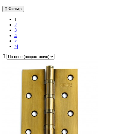
Фильтр
1
2
3
4
>
>|