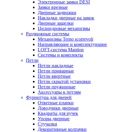
Электронные замки DESI
Замки врезные
Дверные задвижки
Накладки дверные на замок
Дверные защелки
Цилиндровые механизмы
Раздвижные системы
Механизмы Terno scorrevoli
Направляющие и комплектующие
LOFT-cистема Mantion
Системы и комплекты
Петли
Петли накладные
Петли приварные
Петли ввертные
Петли скрытой установки
Петли пружинные
Аксессуары к петлям
Фурнитура для дверей
Ответные планки
Доводчики дверные
Квадраты для ручек
Упоры дверные
Стучалки
Декоративные колпачки