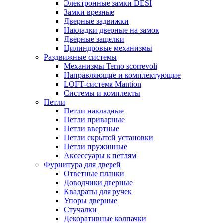
Электронные замки DESI
Замки врезные
Дверные задвижки
Накладки дверные на замок
Дверные защелки
Цилиндровые механизмы
Раздвижные системы
Механизмы Terno scorrevoli
Направляющие и комплектующие
LOFT-cистема Mantion
Системы и комплекты
Петли
Петли накладные
Петли приварные
Петли ввертные
Петли скрытой установки
Петли пружинные
Аксессуары к петлям
Фурнитура для дверей
Ответные планки
Доводчики дверные
Квадраты для ручек
Упоры дверные
Стучалки
Декоративные колпачки