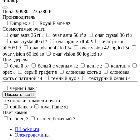
Фильтр
Цена
90980
-
235380
Р
Производитель
Dimplex
Royal Flame
8
92
Совместимые очаги
очаг astra 36 rf
очаг astra 50 rf
очаг crystal 36 rf
2
2
2
очаг crystal 40 rf
очаг ignite xlf50
очаг prism
2
5
blf5051
очаг vision 42 led
очаг vision 42 log led
3
24
24
очаг vision 60 led
очаг vision 60 log led
18
18
Цвет дерева
белый
белый с черным
венге
каштан
37
12
2
4
орех
серый графит
слоновая кость
слоновая
6
8
2
кость с патиной
темный дуб
фактурный белый
14
8
6
черный лак
1
Показать все
Технология пламени очага
optiflame
royal flame
8
92
Цвет камня
сланец
сланец бежевый
2
2
Lockru.ru
Электрокамины