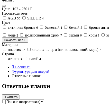
Фильтр
Цена
102
-
2501
Р
Производитель
AGB
SILLUR
55
4
Цвет
античная бронза
бежевый
белый
бронза ант
6
1
5
медь
полированный хром
серый
хром
х
2
7
6
1
Показать все
Материал
пластик
сталь
цам (цинк, алюминий, медь)
14
3
7
Страна
италия
китай
3
4
Lockru.ru
Фурнитура для дверей
Ответные планки
Ответные планки
Фильтр