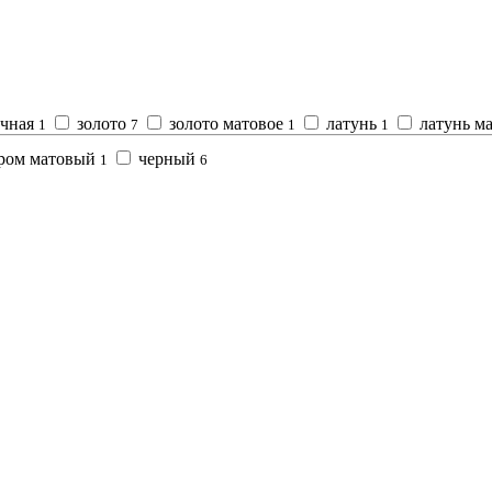
ичная
золото
золото матовое
латунь
латунь м
1
7
1
1
ром матовый
черный
1
6