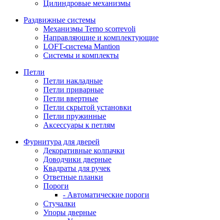
Цилиндровые механизмы
Раздвижные системы
Механизмы Terno scorrevoli
Направляющие и комплектующие
LOFT-cистема Mantion
Системы и комплекты
Петли
Петли накладные
Петли приварные
Петли ввертные
Петли скрытой установки
Петли пружинные
Аксессуары к петлям
Фурнитура для дверей
Декоративные колпачки
Доводчики дверные
Квадраты для ручек
Ответные планки
Пороги
- Автоматические пороги
Стучалки
Упоры дверные