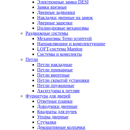
Электронные замки DESI
Замки врезные
Дверные задвижки
Накладки дверные на замок
Дверные защелки
Цилиндровые механизмы
Раздвижные системы
Механизмы Terno scorrevoli
Направляющие и комплектующие
LOFT-cистема Mantion
Системы и комплекты
Петли
Петли накладные
Петли приварные
Петли ввертные
Петли скрытой установки
Петли пружинные
Аксессуары к петлям
Фурнитура для дверей
Ответные планки
Доводчики дверные
Квадраты для ручек
Упоры дверные
Стучалки
Декоративные колпачки