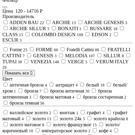
Фильтр
Цена
120
-
14716
Р
Производитель
ADDEN BAU
ARCHIE
ARCHIE GENESIS
22
13
3
ARCHIE SILLUR
BONAITI
BUSSARE
5
1
18
CLASS
COLOMBO DESIGN
EDSON
15
109
2
ESCUR
3
Forme
FORME
Fratelli Cattini
FRATELLI
25
60
80
CATTINI
GENESIS
MELODIA
SILLUR
7
3
107
8
TUPAI
VENEZIA
VERGE
VERUM ITALY
38
148
5
20
Показать все
Цвет
античная бронза
антрацит
белый
белый/
4
4
18
хром
бронза
бронза античная
бронза
1
7
30
затемненная
бронза матовая
бронза состаренная
3
4
2
бронза темная
56
валлийское золото
винтаж
графит
графит
2
1
4
матовый
золото
золото 24к
золото крайола
4
13
5
8
золото матовое
золото французкое
золото/
8
15
коричневый
императорское золото
кофе
10
2
4