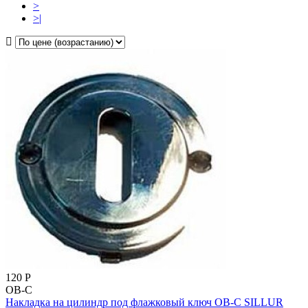
>
>|
120
Р
OB-C
Накладка на цилиндр под флажковый ключ OB-C SILLUR