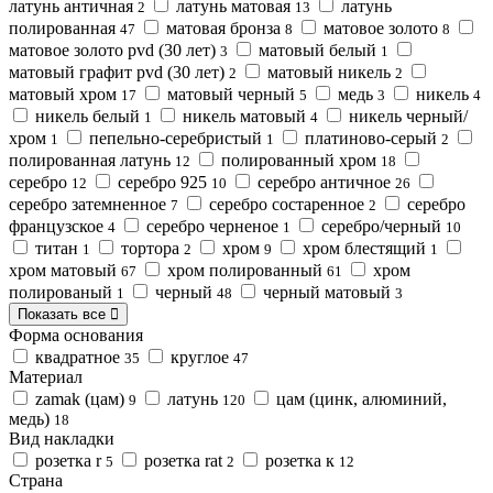
латунь античная
латунь матовая
латунь
2
13
полированная
матовая бронза
матовое золото
47
8
8
матовое золото pvd (30 лет)
матовый белый
3
1
матовый графит pvd (30 лет)
матовый никель
2
2
матовый хром
матовый черный
медь
никель
17
5
3
4
никель белый
никель матовый
никель черный/
1
4
хром
пепельно-серебристый
платиново-серый
1
1
2
полированная латунь
полированный хром
12
18
серебро
серебро 925
серебро античное
12
10
26
серебро затемненное
серебро состаренное
серебро
7
2
французское
серебро черненое
серебро/черный
4
1
10
титан
тортора
хром
хром блестящий
1
2
9
1
хром матовый
хром полированный
хром
67
61
полированый
черный
черный матовый
1
48
3
Показать все
Форма основания
квадратное
круглое
35
47
Материал
zamak (цам)
латунь
цам (цинк, алюминий,
9
120
медь)
18
Вид накладки
розетка r
розетка rat
розетка к
5
2
12
Страна