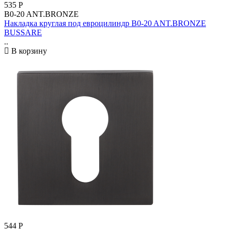
535
Р
B0-20 ANT.BRONZE
Накладка круглая под евроцилиндр B0-20 ANT.BRONZE
BUSSARE
..
В корзину
544
Р