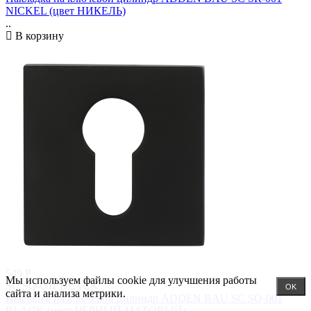
NICKEL (цвет НИКЕЛЬ)
..
В корзину
549
Р
Мы используем файлы cookie для улучшения работы
SC SQ-001 BLACK
OK
сайта и анализа метрики.
Накладка на ключевой цилиндр ADDEN BAU SC SQ-001
BLACK (цвет ЧЁРНЫЙ МАТОВЫЙ)