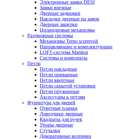
Электронные замки DESI
Замки врезные
Дверные задвижки
Накладки дверные на замок
Дверные защелки
Цилиндровые механизмы
Раздвижные системы
Механизмы Terno scorrevoli
Направляющие и комплектующие
LOFT-cистема Mantion
Системы и комплекты
Петли
Петли накладные
Петли приварные
Петли ввертные
Петли скрытой установки
Петли пружинные
Аксессуары к петлям
Фурнитура для дверей
Ответные планки
Доводчики дверные
Квадраты для ручек
Упоры дверные
Стучалки
Декоративные колпачки