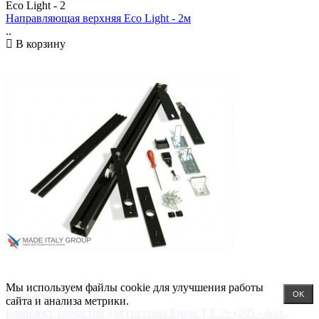
Eco Light - 2
Направляющая верхняя Eco Light - 2м
..
В корзину
798
Р
Мы используем файлы cookie для улучшения работы
OK
ERG0042
сайта и анализа метрики.
Комплект запчастей для системы Ergon T.E 2v (205 - 4шт.,