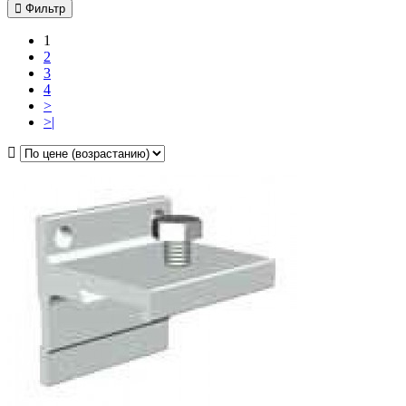
Фильтр
1
2
3
4
>
>|