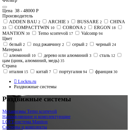
Фильтр
Цена
38
-
48000
Р
Производитель
ADDEN BAU
ARCHIE
BUSSARE
CHINA
2
3
2
COMPACTTWIN
CORONA
ERGON
33
10
2
18
MANTION
Terno scorrevoli
Valcomp
30
17
94
Цвет
белый
под ржавчину
серый
черный
2
2
2
24
Материал
алюминий
дерево или алюминий
сталь
10
3
12
цам (цинк, алюминий, медь)
35
Страна
италия
китай
португалия
франция
15
7
94
30
Lockru.ru
Раздвижные системы
Раздвижные системы
Механизмы Terno scorrevoli
Направляющие и комплектующие
LOFT-cистема Mantion
Системы и комплекты