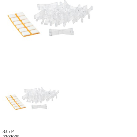
335
Р
2203008