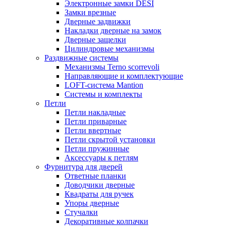
Электронные замки DESI
Замки врезные
Дверные задвижки
Накладки дверные на замок
Дверные защелки
Цилиндровые механизмы
Раздвижные системы
Механизмы Terno scorrevoli
Направляющие и комплектующие
LOFT-cистема Mantion
Системы и комплекты
Петли
Петли накладные
Петли приварные
Петли ввертные
Петли скрытой установки
Петли пружинные
Аксессуары к петлям
Фурнитура для дверей
Ответные планки
Доводчики дверные
Квадраты для ручек
Упоры дверные
Стучалки
Декоративные колпачки