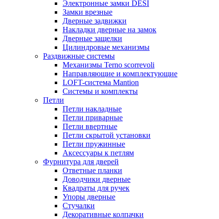
Электронные замки DESI
Замки врезные
Дверные задвижки
Накладки дверные на замок
Дверные защелки
Цилиндровые механизмы
Раздвижные системы
Механизмы Terno scorrevoli
Направляющие и комплектующие
LOFT-cистема Mantion
Системы и комплекты
Петли
Петли накладные
Петли приварные
Петли ввертные
Петли скрытой установки
Петли пружинные
Аксессуары к петлям
Фурнитура для дверей
Ответные планки
Доводчики дверные
Квадраты для ручек
Упоры дверные
Стучалки
Декоративные колпачки