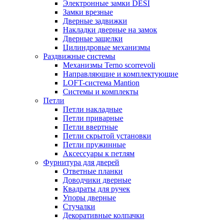
Электронные замки DESI
Замки врезные
Дверные задвижки
Накладки дверные на замок
Дверные защелки
Цилиндровые механизмы
Раздвижные системы
Механизмы Terno scorrevoli
Направляющие и комплектующие
LOFT-cистема Mantion
Системы и комплекты
Петли
Петли накладные
Петли приварные
Петли ввертные
Петли скрытой установки
Петли пружинные
Аксессуары к петлям
Фурнитура для дверей
Ответные планки
Доводчики дверные
Квадраты для ручек
Упоры дверные
Стучалки
Декоративные колпачки