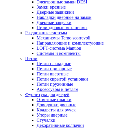
Электронные замки DESI
Замки врезные
Дверные задвижки
Накладки дверные на замок
Дверные защелки
Цилиндровые механизмы
Раздвижные системы
Механизмы Terno scorrevoli
Направляющие и комплектующие
LOFT-cистема Mantion
Системы и комплекты
Петли
Петли накладные
Петли приварные
Петли ввертные
Петли скрытой установки
Петли пружинные
Аксессуары к петлям
Фурнитура для дверей
Ответные планки
Доводчики дверные
Квадраты для ручек
Упоры дверные
Стучалки
Декоративные колпачки