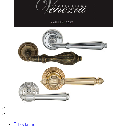
<
>
Lockru.ru