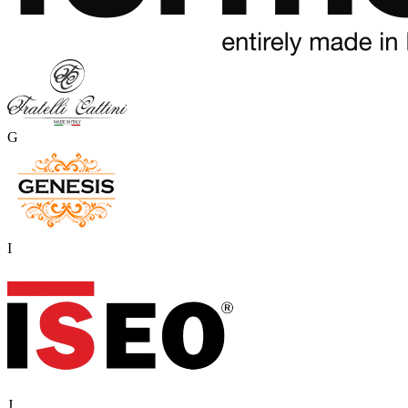
G
I
J