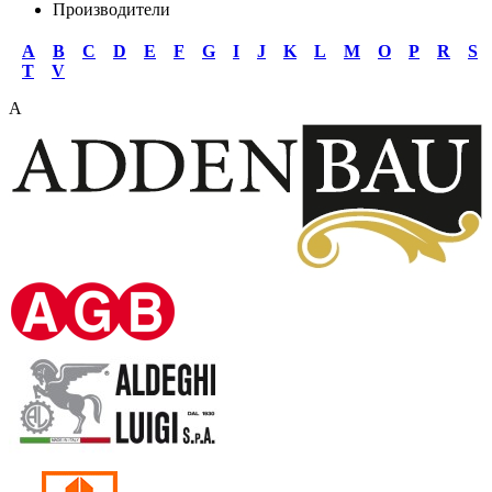
Производители
A
B
C
D
E
F
G
I
J
K
L
M
O
P
R
S
T
V
A