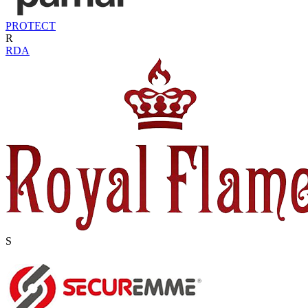
PROTECT
R
RDA
S