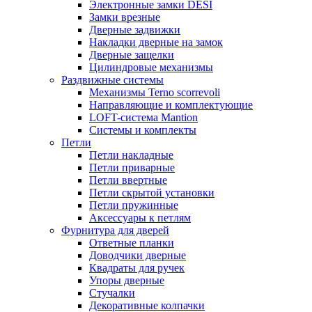
Электронные замки DESI
Замки врезные
Дверные задвижки
Накладки дверные на замок
Дверные защелки
Цилиндровые механизмы
Раздвижные системы
Механизмы Terno scorrevoli
Направляющие и комплектующие
LOFT-cистема Mantion
Системы и комплекты
Петли
Петли накладные
Петли приварные
Петли ввертные
Петли скрытой установки
Петли пружинные
Аксессуары к петлям
Фурнитура для дверей
Ответные планки
Доводчики дверные
Квадраты для ручек
Упоры дверные
Стучалки
Декоративные колпачки