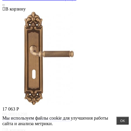
..
В корзину
17 063
Р
00-00016298
Мы используем файлы cookie для улучшения работы
290/229 Cab Rania Матовая бронза
OK
сайта и анализа метрики.
..
В корзину