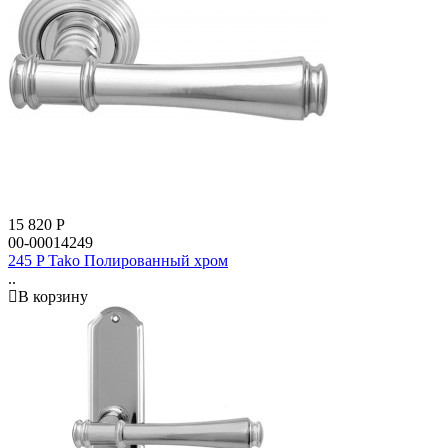
15 820
Р
00-00014249
245 P Tako Полированный хром
..
В корзину