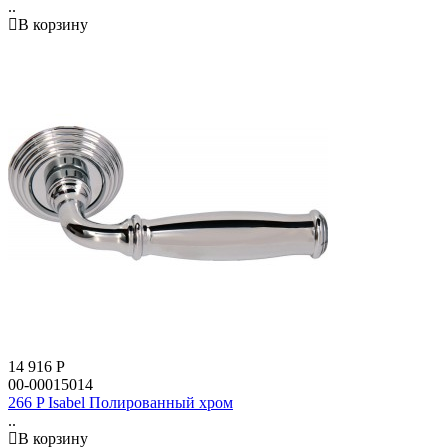
..
В корзину
14 916
Р
00-00015014
266 P Isabel Полированный хром
..
В корзину