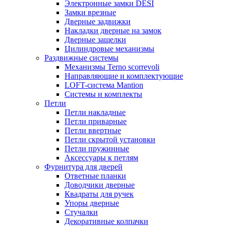
Электронные замки DESI
Замки врезные
Дверные задвижки
Накладки дверные на замок
Дверные защелки
Цилиндровые механизмы
Раздвижные системы
Механизмы Terno scorrevoli
Направляющие и комплектующие
LOFT-cистема Mantion
Системы и комплекты
Петли
Петли накладные
Петли приварные
Петли ввертные
Петли скрытой установки
Петли пружинные
Аксессуары к петлям
Фурнитура для дверей
Ответные планки
Доводчики дверные
Квадраты для ручек
Упоры дверные
Стучалки
Декоративные колпачки