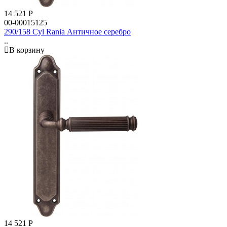
14 521
Р
00-00015125
290/158 Cyl Rania Античное серебро
..
В корзину
14 521
Р