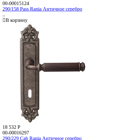
00-00015124
290/158 Pass Rania Античное серебро
..
В корзину
18 532
Р
00-00016297
290/229 Cab Rania Античное серебро