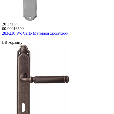
20 171
Р
00-00016500
283/230 Wc Carlo Матовый хром/хром
..
В корзину