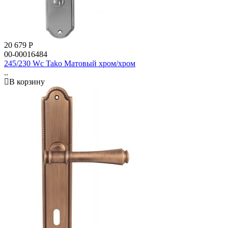
20 679
Р
00-00016484
245/230 Wc Tako Матовый хром/хром
..
В корзину