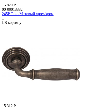
15 820
Р
00-00013332
245P Tako Матовый хром/хром
..
В корзину
15 312
Р