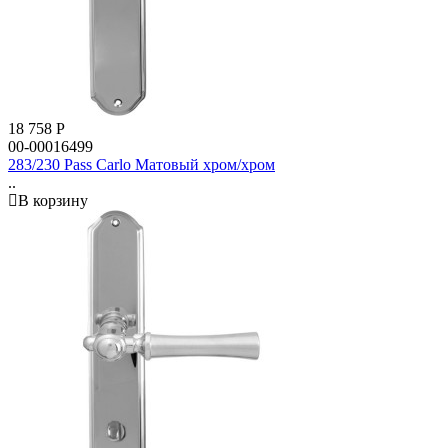
18 758
Р
00-00016499
283/230 Pass Carlo Матовый хром/хром
..
В корзину