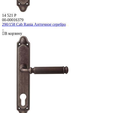
14 521
Р
00-00016379
290/158 Cab Rania Античное серебро
..
В корзину