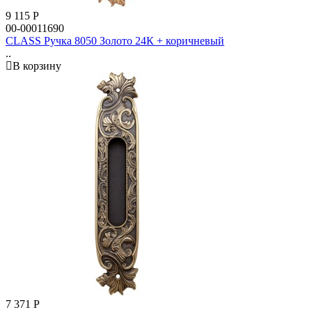
9 115
Р
00-00011690
CLASS Ручка 8050 Золото 24К + коричневый
..
В корзину
7 371
Р