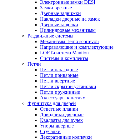
Электронные замки DESI
Замки врезные
Дверные задвижки
Накладки дверные на замок
Дверные защелки
Цилиндровые механизмы
Раздвижные системы
Механизмы Terno scorrevoli
Направляющие и комплектующие
LOFT-cистема Mantion
Системы и комплекты
Петли
Петли накладные
Петли приварные
Петли ввертные
Петли скрытой установки
Петли пружинные
Аксессуары к петлям
Фурнитура для дверей
Ответные планки
Доводчики дверные
Квадраты для ручек
Упоры дверные
Стучалки
Декоративные колпачки