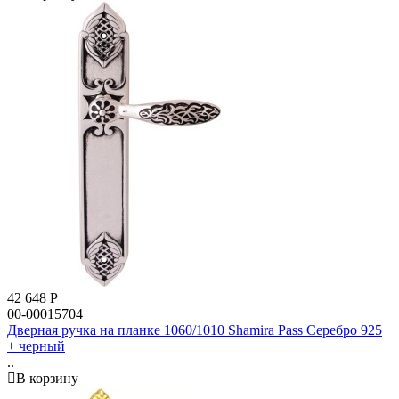
42 648
Р
00-00015704
Дверная ручка на планке 1060/1010 Shamira Pass Серебро 925
+ черный
..
В корзину