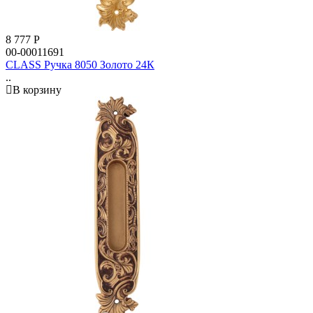
8 777
Р
00-00011691
CLASS Ручка 8050 Золото 24К
..
В корзину