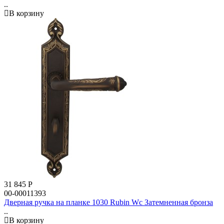
..
В корзину
31 845
Р
00-00011393
Дверная ручка на планке 1030 Rubin Wc Затемненная бронза
..
В корзину