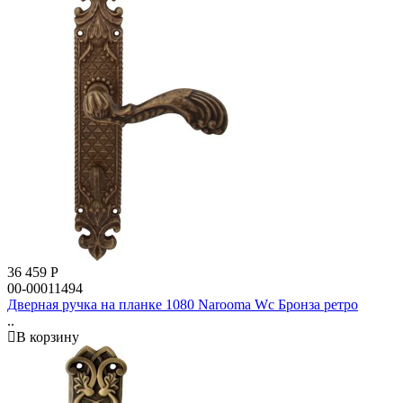
36 459
Р
00-00011494
Дверная ручка на планке 1080 Narooma Wc Бронза ретро
..
В корзину