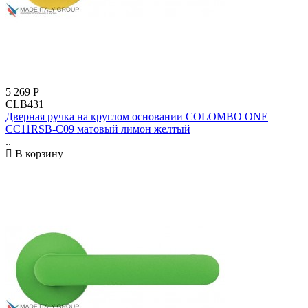
5 269
Р
CLB431
Дверная ручка на круглом основании COLOMBO ONE
CC11RSB-C09 матовый лимон желтый
..
В корзину