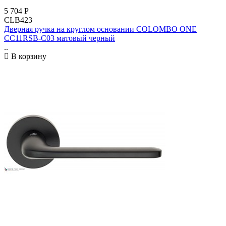
5 704
Р
CLB423
Дверная ручка на круглом основании COLOMBO ONE
CC11RSB-C03 матовый черный
..
В корзину