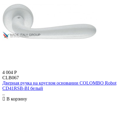
4 004
Р
CLB067
Дверная ручка на круглом основании COLOMBO Robot
CD41RSB-BI белый
..
В корзину