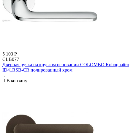
5 103
Р
CLB077
Дверная ручка на круглом основании COLOMBO Roboquattro
ID41RSB-CR полированный хром
..
В корзину