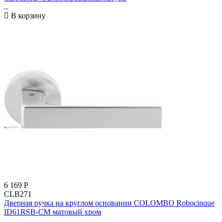
..
В корзину
6 169
Р
CLB271
Дверная ручка на круглом основании COLOMBO Robocinque
ID61RSB-CM матовый хром
..