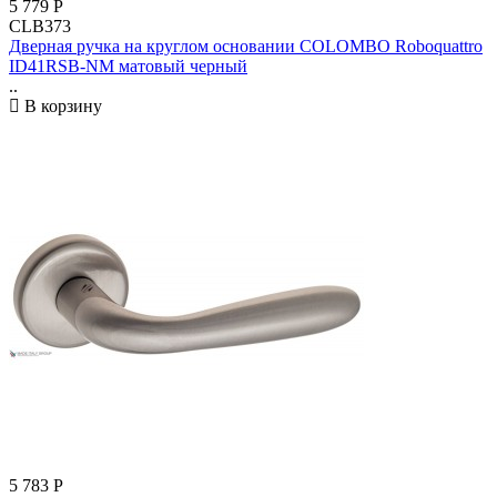
5 779
Р
CLB373
Дверная ручка на круглом основании COLOMBO Roboquattro
ID41RSB-NM матовый черный
..
В корзину
5 783
Р