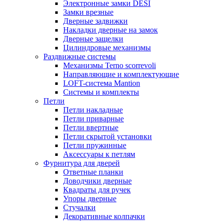
Электронные замки DESI
Замки врезные
Дверные задвижки
Накладки дверные на замок
Дверные защелки
Цилиндровые механизмы
Раздвижные системы
Механизмы Terno scorrevoli
Направляющие и комплектующие
LOFT-cистема Mantion
Системы и комплекты
Петли
Петли накладные
Петли приварные
Петли ввертные
Петли скрытой установки
Петли пружинные
Аксессуары к петлям
Фурнитура для дверей
Ответные планки
Доводчики дверные
Квадраты для ручек
Упоры дверные
Стучалки
Декоративные колпачки