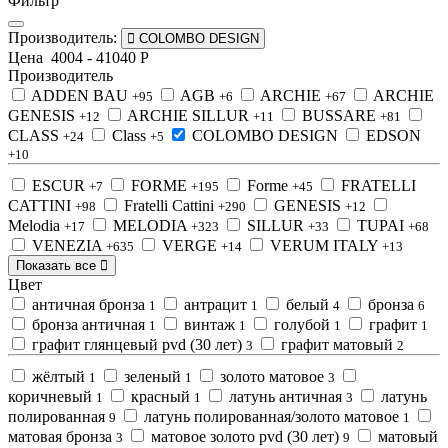
Фильтр
Производитель:
COLOMBO DESIGN
Цена
4004
-
41040
Р
Производитель
ADDEN BAU
AGB
ARCHIE
ARCHIE
+95
+6
+67
GENESIS
ARCHIE SILLUR
BUSSARE
+12
+11
+81
CLASS
Class
COLOMBO DESIGN
EDSON
+24
+5
+10
ESCUR
FORME
Forme
FRATELLI
+7
+195
+45
CATTINI
Fratelli Cattini
GENESIS
+98
+290
+12
Melodia
MELODIA
SILLUR
TUPAI
+17
+323
+33
+68
VENEZIA
VERGE
VERUM ITALY
+635
+14
+13
Показать все
Цвет
античная бронза
антрацит
белый
бронза
1
1
4
6
бронза античная
винтаж
голубой
графит
1
1
1
1
графит глянцевый pvd (30 лет)
графит матовый
3
2
жёлтый
зеленый
золото матовое
1
1
3
коричневый
красный
латунь античная
латунь
1
1
3
полированная
латунь полированная/золото матовое
9
1
матовая бронза
матовое золото pvd (30 лет)
матовый
3
9