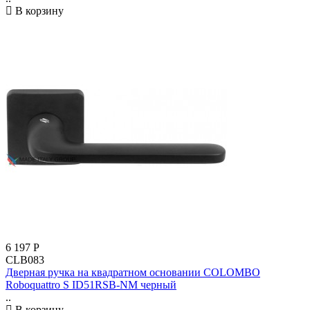
В корзину
6 197
Р
CLB083
Дверная ручка на квадратном основании COLOMBO
Roboquattro S ID51RSB-NM черный
..
В корзину