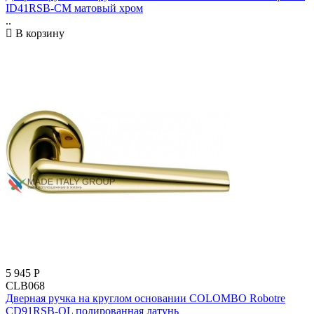
ID41RSB-CM матовый хром
..
В корзину
5 945
Р
CLB068
Дверная ручка на круглом основании COLOMBO Robotre
CD91RSB-OL полированная латунь