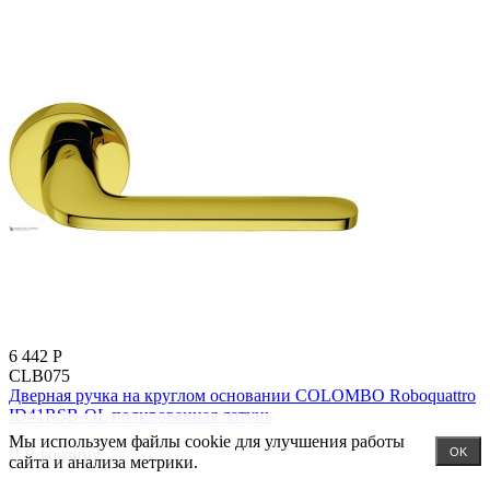
6 442
Р
CLB075
Дверная ручка на круглом основании COLOMBO Roboquattro
ID41RSB-OL полированная латунь
..
Мы используем файлы cookie для улучшения работы
В корзину
OK
сайта и анализа метрики.