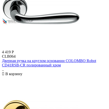
4 419
Р
CLB064
Дверная ручка на круглом основании COLOMBO Robot
CD41RSB-CR полированный хром
..
В корзину