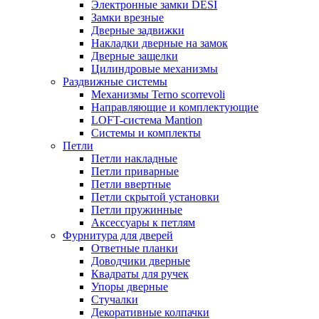
Электронные замки DESI
Замки врезные
Дверные задвижки
Накладки дверные на замок
Дверные защелки
Цилиндровые механизмы
Раздвижные системы
Механизмы Terno scorrevoli
Направляющие и комплектующие
LOFT-cистема Mantion
Системы и комплекты
Петли
Петли накладные
Петли приварные
Петли ввертные
Петли скрытой установки
Петли пружинные
Аксессуары к петлям
Фурнитура для дверей
Ответные планки
Доводчики дверные
Квадраты для ручек
Упоры дверные
Стучалки
Декоративные колпачки