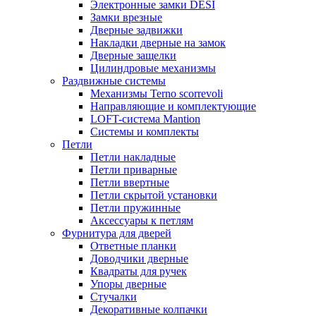
Электронные замки DESI
Замки врезные
Дверные задвижки
Накладки дверные на замок
Дверные защелки
Цилиндровые механизмы
Раздвижные системы
Механизмы Terno scorrevoli
Направляющие и комплектующие
LOFT-cистема Mantion
Системы и комплекты
Петли
Петли накладные
Петли приварные
Петли ввертные
Петли скрытой установки
Петли пружинные
Аксессуары к петлям
Фурнитура для дверей
Ответные планки
Доводчики дверные
Квадраты для ручек
Упоры дверные
Стучалки
Декоративные колпачки