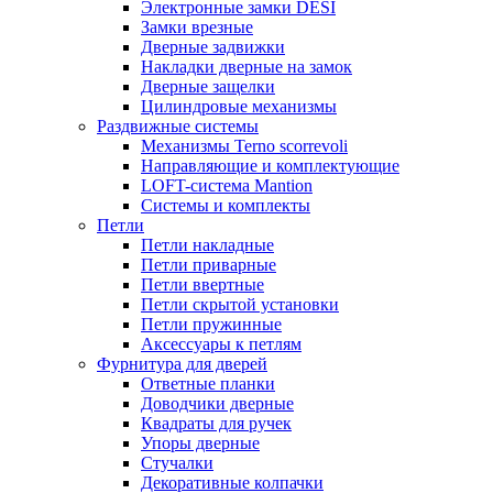
Электронные замки DESI
Замки врезные
Дверные задвижки
Накладки дверные на замок
Дверные защелки
Цилиндровые механизмы
Раздвижные системы
Механизмы Terno scorrevoli
Направляющие и комплектующие
LOFT-cистема Mantion
Системы и комплекты
Петли
Петли накладные
Петли приварные
Петли ввертные
Петли скрытой установки
Петли пружинные
Аксессуары к петлям
Фурнитура для дверей
Ответные планки
Доводчики дверные
Квадраты для ручек
Упоры дверные
Стучалки
Декоративные колпачки