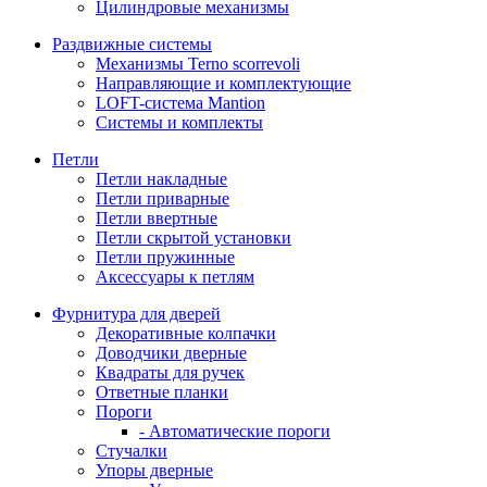
Цилиндровые механизмы
Раздвижные системы
Механизмы Terno scorrevoli
Направляющие и комплектующие
LOFT-cистема Mantion
Системы и комплекты
Петли
Петли накладные
Петли приварные
Петли ввертные
Петли скрытой установки
Петли пружинные
Аксессуары к петлям
Фурнитура для дверей
Декоративные колпачки
Доводчики дверные
Квадраты для ручек
Ответные планки
Пороги
- Автоматические пороги
Стучалки
Упоры дверные