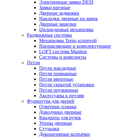
Электронные замки DESI
Замки врезные
Дверные задвижки
Накладки дверные на замок
Дверные защелки
Цилиндровые механизмы
Раздвижные системы
Механизмы Terno scorrevoli
Направляющие и комплектующие
LOFT-cистема Mantion
Системы и комплекты
Петли
Петли накладные
Петли приварные
Петли ввертные
Петли скрытой установки
Петли пружинные
Аксессуары к петлям
Фурнитура для дверей
Ответные планки
Доводчики дверные
Квадраты для ручек
Упоры дверные
Стучалки
Декоративные колпачки