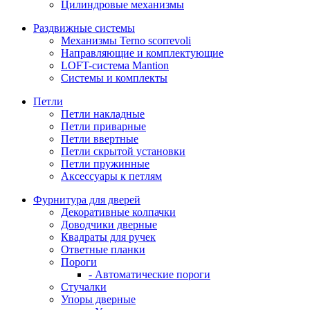
Цилиндровые механизмы
Раздвижные системы
Механизмы Terno scorrevoli
Направляющие и комплектующие
LOFT-cистема Mantion
Системы и комплекты
Петли
Петли накладные
Петли приварные
Петли ввертные
Петли скрытой установки
Петли пружинные
Аксессуары к петлям
Фурнитура для дверей
Декоративные колпачки
Доводчики дверные
Квадраты для ручек
Ответные планки
Пороги
- Автоматические пороги
Стучалки
Упоры дверные