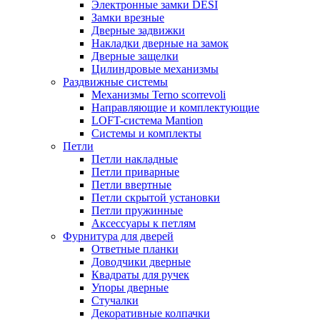
Электронные замки DESI
Замки врезные
Дверные задвижки
Накладки дверные на замок
Дверные защелки
Цилиндровые механизмы
Раздвижные системы
Механизмы Terno scorrevoli
Направляющие и комплектующие
LOFT-cистема Mantion
Системы и комплекты
Петли
Петли накладные
Петли приварные
Петли ввертные
Петли скрытой установки
Петли пружинные
Аксессуары к петлям
Фурнитура для дверей
Ответные планки
Доводчики дверные
Квадраты для ручек
Упоры дверные
Стучалки
Декоративные колпачки