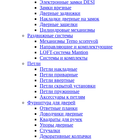
Электронные замки DESI
Замки врезные
Дверные задвижки
Накладки дверные на замок
Дверные защелки
Цилиндровые механизмы
Раздвижные системы
Механизмы Terno scorrevoli
Направляющие и комплектующие
LOFT-cистема Mantion
Системы и комплекты
Петли
Петли накладные
Петли приварные
Петли ввертные
Петли скрытой установки
Петли пружинные
Аксессуары к петлям
Фурнитура для дверей
Ответные планки
Доводчики дверные
Квадраты для ручек
Упоры дверные
Стучалки
Декоративные колпачки