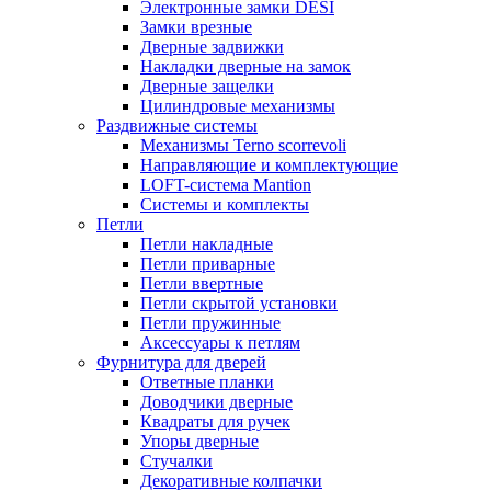
Электронные замки DESI
Замки врезные
Дверные задвижки
Накладки дверные на замок
Дверные защелки
Цилиндровые механизмы
Раздвижные системы
Механизмы Terno scorrevoli
Направляющие и комплектующие
LOFT-cистема Mantion
Системы и комплекты
Петли
Петли накладные
Петли приварные
Петли ввертные
Петли скрытой установки
Петли пружинные
Аксессуары к петлям
Фурнитура для дверей
Ответные планки
Доводчики дверные
Квадраты для ручек
Упоры дверные
Стучалки
Декоративные колпачки