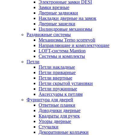
Электронные замки DESI
Замки врезные
Дверные задвижки
Накладки дверные на замок
Дверные защелки
Цилиндровые механизмы
Раздвижные системы
Механизмы Terno scorrevoli
Направляющие и комплектующие
LOFT-cистема Mantion
Системы и комплекты
Петли
Петли накладные
Петли приварные
Петли ввертные
Петли скрытой установки
Петли пружинные
Аксессуары к петлям
Фурнитура для дверей
Ответные планки
Доводчики дверные
Квадраты для ручек
Упоры дверные
Стучалки
Декоративные колпачки