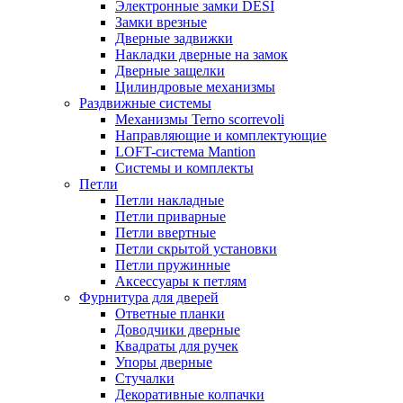
Электронные замки DESI
Замки врезные
Дверные задвижки
Накладки дверные на замок
Дверные защелки
Цилиндровые механизмы
Раздвижные системы
Механизмы Terno scorrevoli
Направляющие и комплектующие
LOFT-cистема Mantion
Системы и комплекты
Петли
Петли накладные
Петли приварные
Петли ввертные
Петли скрытой установки
Петли пружинные
Аксессуары к петлям
Фурнитура для дверей
Ответные планки
Доводчики дверные
Квадраты для ручек
Упоры дверные
Стучалки
Декоративные колпачки