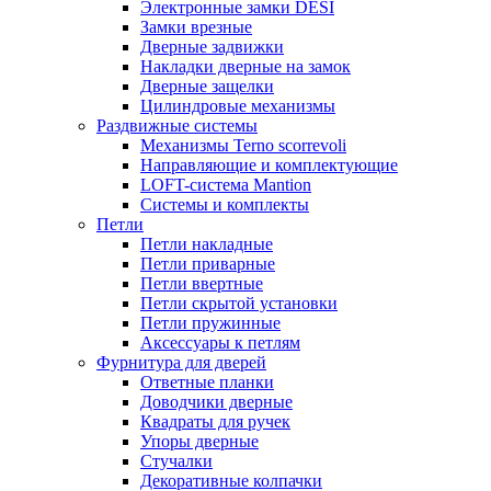
Электронные замки DESI
Замки врезные
Дверные задвижки
Накладки дверные на замок
Дверные защелки
Цилиндровые механизмы
Раздвижные системы
Механизмы Terno scorrevoli
Направляющие и комплектующие
LOFT-cистема Mantion
Системы и комплекты
Петли
Петли накладные
Петли приварные
Петли ввертные
Петли скрытой установки
Петли пружинные
Аксессуары к петлям
Фурнитура для дверей
Ответные планки
Доводчики дверные
Квадраты для ручек
Упоры дверные
Стучалки
Декоративные колпачки