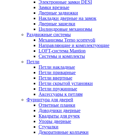
Электронные замки DESI
Замки врезные
Дверные задвижки
Накладки дверные на замок
Дверные защелки
Цилиндровые механизмы
Раздвижные системы
Механизмы Terno scorrevoli
Направляющие и комплектующие
LOFT-cистема Mantion
Системы и комплекты
Петли
Петли накладные
Петли приварные
Петли ввертные
Петли скрытой установки
Петли пружинные
Аксессуары к петлям
Фурнитура для дверей
Ответные планки
Доводчики дверные
Квадраты для ручек
Упоры дверные
Стучалки
Декоративные колпачки