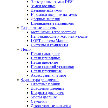
Электронные замки DESI
Замки врезные
Дверные задвижки
Накладки дверные на замок
Дверные защелки
Цилиндровые механизмы
Раздвижные системы
Механизмы Terno scorrevoli
Направляющие и комплектующие
LOFT-cистема Mantion
Системы и комплекты
Петли
Петли накладные
Петли приварные
Петли ввертные
Петли скрытой установки
Петли пружинные
Аксессуары к петлям
Фурнитура для дверей
Ответные планки
Доводчики дверные
Квадраты для ручек
Упоры дверные
Стучалки
Декоративные колпачки