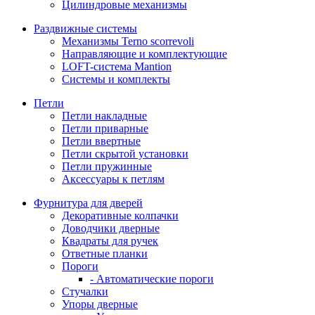
Цилиндровые механизмы
Раздвижные системы
Механизмы Terno scorrevoli
Направляющие и комплектующие
LOFT-cистема Mantion
Системы и комплекты
Петли
Петли накладные
Петли приварные
Петли ввертные
Петли скрытой установки
Петли пружинные
Аксессуары к петлям
Фурнитура для дверей
Декоративные колпачки
Доводчики дверные
Квадраты для ручек
Ответные планки
Пороги
- Автоматические пороги
Стучалки
Упоры дверные