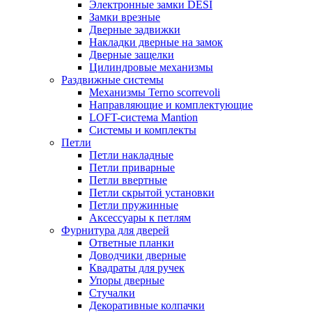
Электронные замки DESI
Замки врезные
Дверные задвижки
Накладки дверные на замок
Дверные защелки
Цилиндровые механизмы
Раздвижные системы
Механизмы Terno scorrevoli
Направляющие и комплектующие
LOFT-cистема Mantion
Системы и комплекты
Петли
Петли накладные
Петли приварные
Петли ввертные
Петли скрытой установки
Петли пружинные
Аксессуары к петлям
Фурнитура для дверей
Ответные планки
Доводчики дверные
Квадраты для ручек
Упоры дверные
Стучалки
Декоративные колпачки