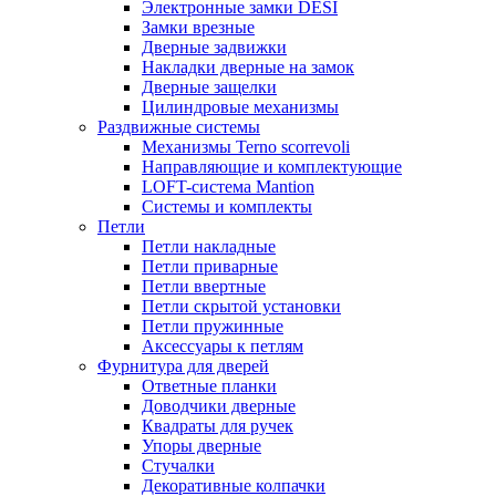
Электронные замки DESI
Замки врезные
Дверные задвижки
Накладки дверные на замок
Дверные защелки
Цилиндровые механизмы
Раздвижные системы
Механизмы Terno scorrevoli
Направляющие и комплектующие
LOFT-cистема Mantion
Системы и комплекты
Петли
Петли накладные
Петли приварные
Петли ввертные
Петли скрытой установки
Петли пружинные
Аксессуары к петлям
Фурнитура для дверей
Ответные планки
Доводчики дверные
Квадраты для ручек
Упоры дверные
Стучалки
Декоративные колпачки