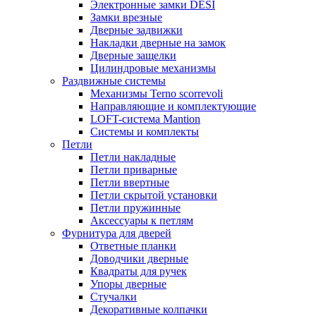
Электронные замки DESI
Замки врезные
Дверные задвижки
Накладки дверные на замок
Дверные защелки
Цилиндровые механизмы
Раздвижные системы
Механизмы Terno scorrevoli
Направляющие и комплектующие
LOFT-cистема Mantion
Системы и комплекты
Петли
Петли накладные
Петли приварные
Петли ввертные
Петли скрытой установки
Петли пружинные
Аксессуары к петлям
Фурнитура для дверей
Ответные планки
Доводчики дверные
Квадраты для ручек
Упоры дверные
Стучалки
Декоративные колпачки