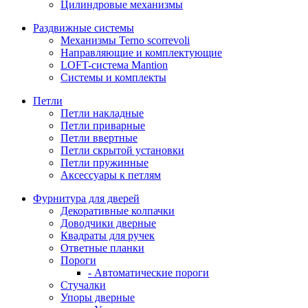
Цилиндровые механизмы
Раздвижные системы
Механизмы Terno scorrevoli
Направляющие и комплектующие
LOFT-cистема Mantion
Системы и комплекты
Петли
Петли накладные
Петли приварные
Петли ввертные
Петли скрытой установки
Петли пружинные
Аксессуары к петлям
Фурнитура для дверей
Декоративные колпачки
Доводчики дверные
Квадраты для ручек
Ответные планки
Пороги
- Автоматические пороги
Стучалки
Упоры дверные