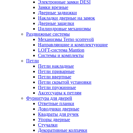
Электронные замки DESI
Замки врезные
Дверные задвижки
Накладки дверные на замок
Дверные защелки
Цилиндровые механизмы
Раздвижные системы
Механизмы Terno scorrevoli
Направляющие и комплектующие
LOFT-cистема Mantion
Системы и комплекты
Петли
Петли накладные
Петли приварные
Петли ввертные
Петли скрытой установки
Петли пружинные
Аксессуары к петлям
Фурнитура для дверей
Ответные планки
Доводчики дверные
Квадраты для ручек
Упоры дверные
Стучалки
Декоративные колпачки