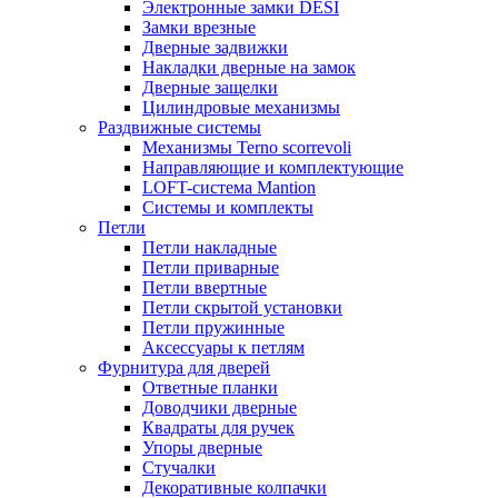
Электронные замки DESI
Замки врезные
Дверные задвижки
Накладки дверные на замок
Дверные защелки
Цилиндровые механизмы
Раздвижные системы
Механизмы Terno scorrevoli
Направляющие и комплектующие
LOFT-cистема Mantion
Системы и комплекты
Петли
Петли накладные
Петли приварные
Петли ввертные
Петли скрытой установки
Петли пружинные
Аксессуары к петлям
Фурнитура для дверей
Ответные планки
Доводчики дверные
Квадраты для ручек
Упоры дверные
Стучалки
Декоративные колпачки