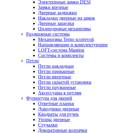
Электронные замки DESI
Замки врезные
Дверные задвижки
Накладки дверные на замок
Дверные защелки
Цилиндровые механизмы
Раздвижные системы
Механизмы Terno scorrevoli
Направляющие и комплектующие
LOFT-cистема Mantion
Системы и комплекты
Петли
Петли накладные
Петли приварные
Петли ввертные
Петли скрытой установки
Петли пружинные
Аксессуары к петлям
Фурнитура для дверей
Ответные планки
Доводчики дверные
Квадраты для ручек
Упоры дверные
Стучалки
Декоративные колпачки