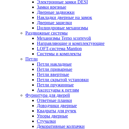
Электронные замки DESI
Замки врезные
Дверные задвижки
Накладки дверные на замок
Дверные защелки
Цилиндровые механизмы
Раздвижные системы
Механизмы Terno scorrevoli
Направляющие и комплектующие
LOFT-cистема Mantion
Системы и комплекты
Петли
Петли накладные
Петли приварные
Петли ввертные
Петли скрытой установки
Петли пружинные
Аксессуары к петлям
Фурнитура для дверей
Ответные планки
Доводчики дверные
Квадраты для ручек
Упоры дверные
Стучалки
Декоративные колпачки