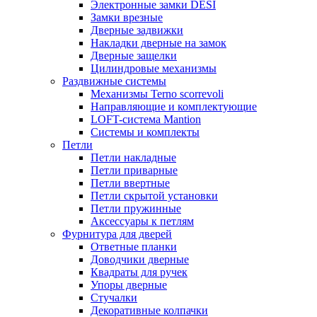
Электронные замки DESI
Замки врезные
Дверные задвижки
Накладки дверные на замок
Дверные защелки
Цилиндровые механизмы
Раздвижные системы
Механизмы Terno scorrevoli
Направляющие и комплектующие
LOFT-cистема Mantion
Системы и комплекты
Петли
Петли накладные
Петли приварные
Петли ввертные
Петли скрытой установки
Петли пружинные
Аксессуары к петлям
Фурнитура для дверей
Ответные планки
Доводчики дверные
Квадраты для ручек
Упоры дверные
Стучалки
Декоративные колпачки