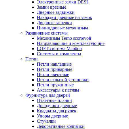
Электронные замки DESI
Замки врезные
Дверные задвижки
Накладки дверные на замок
Дверные защелки
Цилиндровые механизмы
Раздвижные системы
Механизмы Terno scorrevoli
Направляющие и комплектующие
LOFT-cистема Mantion
Системы и комплекты
Петли
Петли накладные
Петли приварные
Петли ввертные
Петли скрытой установки
Петли пружинные
Аксессуары к петлям
Фурнитура для дверей
Ответные планки
Доводчики дверные
Квадраты для ручек
Упоры дверные
Стучалки
Декоративные колпачки