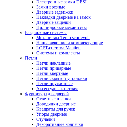
Электронные замки DESI
Замки врезные
Дверные задвижки
Накладки дверные на замок
Дверные защелки
Цилиндровые механизмы
Раздвижные системы
Механизмы Terno scorrevoli
Направляющие и комплектующие
LOFT-cистема Mantion
Системы и комплекты
Петли
Петли накладные
Петли приварные
Петли ввертные
Петли скрытой установки
Петли пружинные
Аксессуары к петлям
Фурнитура для дверей
Ответные планки
Доводчики дверные
Квадраты для ручек
Упоры дверные
Стучалки
Декоративные колпачки