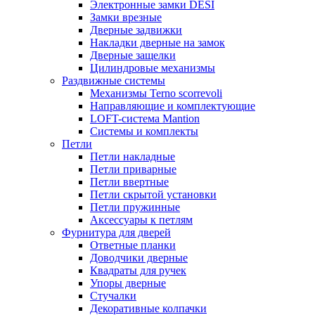
Электронные замки DESI
Замки врезные
Дверные задвижки
Накладки дверные на замок
Дверные защелки
Цилиндровые механизмы
Раздвижные системы
Механизмы Terno scorrevoli
Направляющие и комплектующие
LOFT-cистема Mantion
Системы и комплекты
Петли
Петли накладные
Петли приварные
Петли ввертные
Петли скрытой установки
Петли пружинные
Аксессуары к петлям
Фурнитура для дверей
Ответные планки
Доводчики дверные
Квадраты для ручек
Упоры дверные
Стучалки
Декоративные колпачки