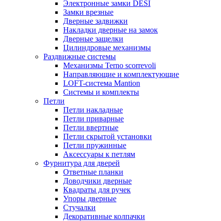
Электронные замки DESI
Замки врезные
Дверные задвижки
Накладки дверные на замок
Дверные защелки
Цилиндровые механизмы
Раздвижные системы
Механизмы Terno scorrevoli
Направляющие и комплектующие
LOFT-cистема Mantion
Системы и комплекты
Петли
Петли накладные
Петли приварные
Петли ввертные
Петли скрытой установки
Петли пружинные
Аксессуары к петлям
Фурнитура для дверей
Ответные планки
Доводчики дверные
Квадраты для ручек
Упоры дверные
Стучалки
Декоративные колпачки