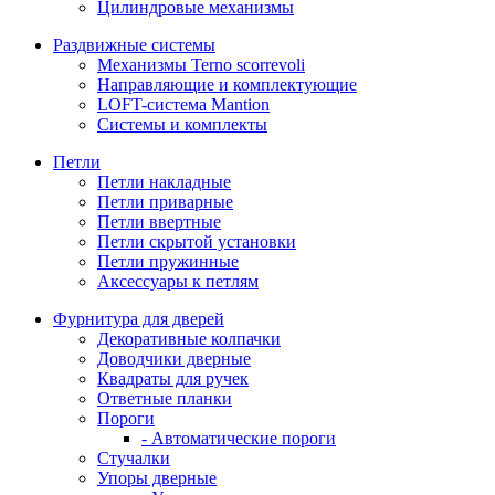
Цилиндровые механизмы
Раздвижные системы
Механизмы Terno scorrevoli
Направляющие и комплектующие
LOFT-cистема Mantion
Системы и комплекты
Петли
Петли накладные
Петли приварные
Петли ввертные
Петли скрытой установки
Петли пружинные
Аксессуары к петлям
Фурнитура для дверей
Декоративные колпачки
Доводчики дверные
Квадраты для ручек
Ответные планки
Пороги
- Автоматические пороги
Стучалки
Упоры дверные