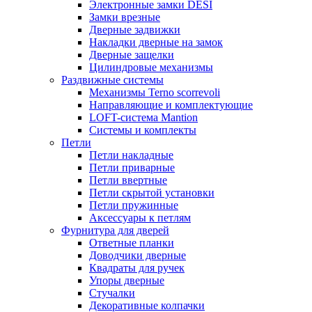
Электронные замки DESI
Замки врезные
Дверные задвижки
Накладки дверные на замок
Дверные защелки
Цилиндровые механизмы
Раздвижные системы
Механизмы Terno scorrevoli
Направляющие и комплектующие
LOFT-cистема Mantion
Системы и комплекты
Петли
Петли накладные
Петли приварные
Петли ввертные
Петли скрытой установки
Петли пружинные
Аксессуары к петлям
Фурнитура для дверей
Ответные планки
Доводчики дверные
Квадраты для ручек
Упоры дверные
Стучалки
Декоративные колпачки