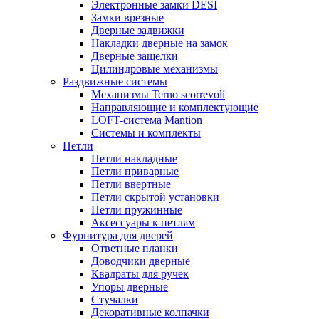
Электронные замки DESI
Замки врезные
Дверные задвижки
Накладки дверные на замок
Дверные защелки
Цилиндровые механизмы
Раздвижные системы
Механизмы Terno scorrevoli
Направляющие и комплектующие
LOFT-cистема Mantion
Системы и комплекты
Петли
Петли накладные
Петли приварные
Петли ввертные
Петли скрытой установки
Петли пружинные
Аксессуары к петлям
Фурнитура для дверей
Ответные планки
Доводчики дверные
Квадраты для ручек
Упоры дверные
Стучалки
Декоративные колпачки