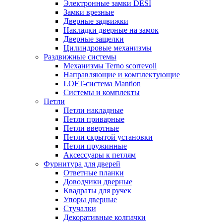
Электронные замки DESI
Замки врезные
Дверные задвижки
Накладки дверные на замок
Дверные защелки
Цилиндровые механизмы
Раздвижные системы
Механизмы Terno scorrevoli
Направляющие и комплектующие
LOFT-cистема Mantion
Системы и комплекты
Петли
Петли накладные
Петли приварные
Петли ввертные
Петли скрытой установки
Петли пружинные
Аксессуары к петлям
Фурнитура для дверей
Ответные планки
Доводчики дверные
Квадраты для ручек
Упоры дверные
Стучалки
Декоративные колпачки