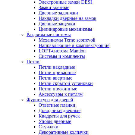
Электронные замки DESI
Замки врезные
Дверные задвижки
Накладки дверные на замок
Дверные защелки
Цилиндровые механизмы
Раздвижные системы
Механизмы Terno scorrevoli
Направляющие и комплектующие
LOFT-cистема Mantion
Системы и комплекты
Петли
Петли накладные
Петли приварные
Петли ввертные
Петли скрытой установки
Петли пружинные
Аксессуары к петлям
Фурнитура для дверей
Ответные планки
Доводчики дверные
Квадраты для ручек
Упоры дверные
Стучалки
Декоративные колпачки