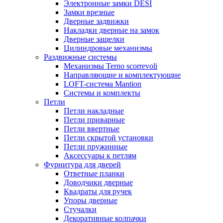
Электронные замки DESI
Замки врезные
Дверные задвижки
Накладки дверные на замок
Дверные защелки
Цилиндровые механизмы
Раздвижные системы
Механизмы Terno scorrevoli
Направляющие и комплектующие
LOFT-cистема Mantion
Системы и комплекты
Петли
Петли накладные
Петли приварные
Петли ввертные
Петли скрытой установки
Петли пружинные
Аксессуары к петлям
Фурнитура для дверей
Ответные планки
Доводчики дверные
Квадраты для ручек
Упоры дверные
Стучалки
Декоративные колпачки