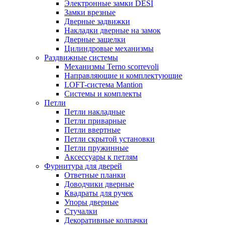
Электронные замки DESI
Замки врезные
Дверные задвижки
Накладки дверные на замок
Дверные защелки
Цилиндровые механизмы
Раздвижные системы
Механизмы Terno scorrevoli
Направляющие и комплектующие
LOFT-cистема Mantion
Системы и комплекты
Петли
Петли накладные
Петли приварные
Петли ввертные
Петли скрытой установки
Петли пружинные
Аксессуары к петлям
Фурнитура для дверей
Ответные планки
Доводчики дверные
Квадраты для ручек
Упоры дверные
Стучалки
Декоративные колпачки