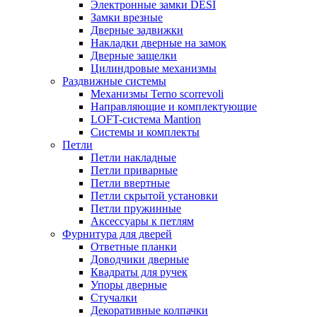
Электронные замки DESI
Замки врезные
Дверные задвижки
Накладки дверные на замок
Дверные защелки
Цилиндровые механизмы
Раздвижные системы
Механизмы Terno scorrevoli
Направляющие и комплектующие
LOFT-cистема Mantion
Системы и комплекты
Петли
Петли накладные
Петли приварные
Петли ввертные
Петли скрытой установки
Петли пружинные
Аксессуары к петлям
Фурнитура для дверей
Ответные планки
Доводчики дверные
Квадраты для ручек
Упоры дверные
Стучалки
Декоративные колпачки