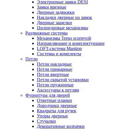
Электронные замки DESI
Замки врезные
Дверные задвижки
Накладки дверные на замок
Дверные защелки
Цилиндровые механизмы
Раздвижные системы
Механизмы Terno scorrevoli
Направляющие и комплектующие
LOFT-cистема Mantion
Системы и комплекты
Петли
Петли накладные
Петли приварные
Петли ввертные
Петли скрытой установки
Петли пружинные
Аксессуары к петлям
Фурнитура для дверей
Ответные планки
Доводчики дверные
Квадраты для ручек
Упоры дверные
Стучалки
Декоративные колпачки