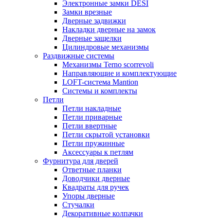
Электронные замки DESI
Замки врезные
Дверные задвижки
Накладки дверные на замок
Дверные защелки
Цилиндровые механизмы
Раздвижные системы
Механизмы Terno scorrevoli
Направляющие и комплектующие
LOFT-cистема Mantion
Системы и комплекты
Петли
Петли накладные
Петли приварные
Петли ввертные
Петли скрытой установки
Петли пружинные
Аксессуары к петлям
Фурнитура для дверей
Ответные планки
Доводчики дверные
Квадраты для ручек
Упоры дверные
Стучалки
Декоративные колпачки