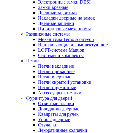
Электронные замки DESI
Замки врезные
Дверные задвижки
Накладки дверные на замок
Дверные защелки
Цилиндровые механизмы
Раздвижные системы
Механизмы Terno scorrevoli
Направляющие и комплектующие
LOFT-cистема Mantion
Системы и комплекты
Петли
Петли накладные
Петли приварные
Петли ввертные
Петли скрытой установки
Петли пружинные
Аксессуары к петлям
Фурнитура для дверей
Ответные планки
Доводчики дверные
Квадраты для ручек
Упоры дверные
Стучалки
Декоративные колпачки