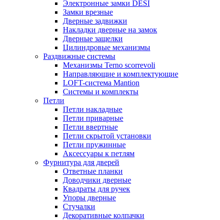
Электронные замки DESI
Замки врезные
Дверные задвижки
Накладки дверные на замок
Дверные защелки
Цилиндровые механизмы
Раздвижные системы
Механизмы Terno scorrevoli
Направляющие и комплектующие
LOFT-cистема Mantion
Системы и комплекты
Петли
Петли накладные
Петли приварные
Петли ввертные
Петли скрытой установки
Петли пружинные
Аксессуары к петлям
Фурнитура для дверей
Ответные планки
Доводчики дверные
Квадраты для ручек
Упоры дверные
Стучалки
Декоративные колпачки