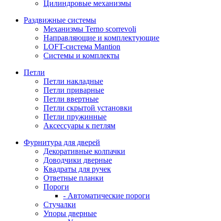
Цилиндровые механизмы
Раздвижные системы
Механизмы Terno scorrevoli
Направляющие и комплектующие
LOFT-cистема Mantion
Системы и комплекты
Петли
Петли накладные
Петли приварные
Петли ввертные
Петли скрытой установки
Петли пружинные
Аксессуары к петлям
Фурнитура для дверей
Декоративные колпачки
Доводчики дверные
Квадраты для ручек
Ответные планки
Пороги
- Автоматические пороги
Стучалки
Упоры дверные