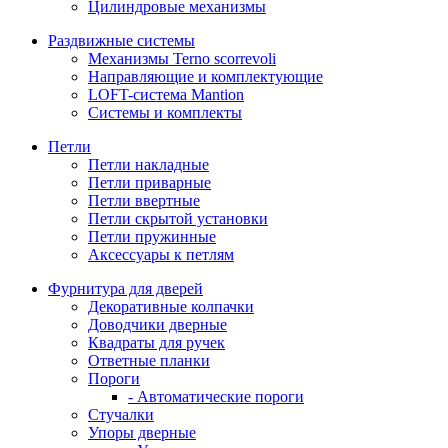
Цилиндровые механизмы
Раздвижные системы
Механизмы Terno scorrevoli
Направляющие и комплектующие
LOFT-cистема Mantion
Системы и комплекты
Петли
Петли накладные
Петли приварные
Петли ввертные
Петли скрытой установки
Петли пружинные
Аксессуары к петлям
Фурнитура для дверей
Декоративные колпачки
Доводчики дверные
Квадраты для ручек
Ответные планки
Пороги
- Автоматические пороги
Стучалки
Упоры дверные