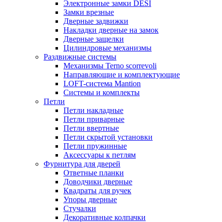
Электронные замки DESI
Замки врезные
Дверные задвижки
Накладки дверные на замок
Дверные защелки
Цилиндровые механизмы
Раздвижные системы
Механизмы Terno scorrevoli
Направляющие и комплектующие
LOFT-cистема Mantion
Системы и комплекты
Петли
Петли накладные
Петли приварные
Петли ввертные
Петли скрытой установки
Петли пружинные
Аксессуары к петлям
Фурнитура для дверей
Ответные планки
Доводчики дверные
Квадраты для ручек
Упоры дверные
Стучалки
Декоративные колпачки