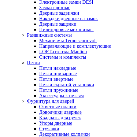
Электронные замки DESI
Замки врезные
Дверные задвижки
Накладки дверные на замок
Дверные защелки
Цилиндровые механизмы
Раздвижные системы
Механизмы Terno scorrevoli
Направляющие и комплектующие
LOFT-cистема Mantion
Системы и комплекты
Петли
Петли накладные
Петли приварные
Петли ввертные
Петли скрытой установки
Петли пружинные
Аксессуары к петлям
Фурнитура для дверей
Ответные планки
Доводчики дверные
Квадраты для ручек
Упоры дверные
Стучалки
Декоративные колпачки